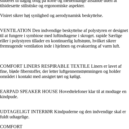
studeret til daglig brug på korte og mellemlange afstande uden at
tilsidesætte stilistiske og ergonomiske aspekter.
Visiret sikrer høj synlighed og aerodynamisk beskyttelse.
VENTILATION Den indvendige beskyttelse af polystyren er designet
til at fungere i symbiose med luftindtagene i skroget. rapide Særlige
riller i polystyren tillader en kontinuerlig luftstrøm, hvilket sikrer
fremragende ventilation inde i hjelmen og evakuering af varm luft.
COMFORT LINERS RESPIRABLE TEXTILE Liners er lavet af
fine, bløde fiberstoffer, der letter luftgennemstrømningen og holder
området i kontakt med ansigtet tørt og køligt.
EARPAD SPEAKER HOUSE Hovedtelefoner klar til at modtage en
kindpude.
UDTAGELIGT INTERIØR Kindpuderne og den indvendige skal er
fuldt udtagelige.
COMFORT