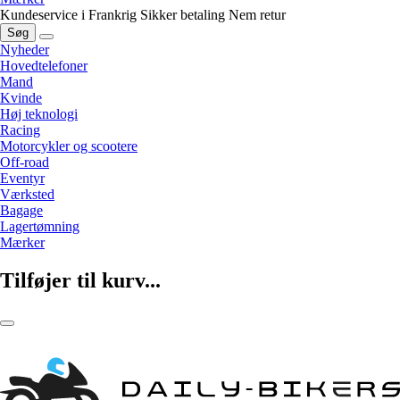
Kundeservice i Frankrig
Sikker betaling
Nem retur
Søg
Nyheder
Hovedtelefoner
Mand
Kvinde
Høj teknologi
Racing
Motorcykler og scootere
Off-road
Eventyr
Værksted
Bagage
Lagertømning
Mærker
Tilføjer til kurv...