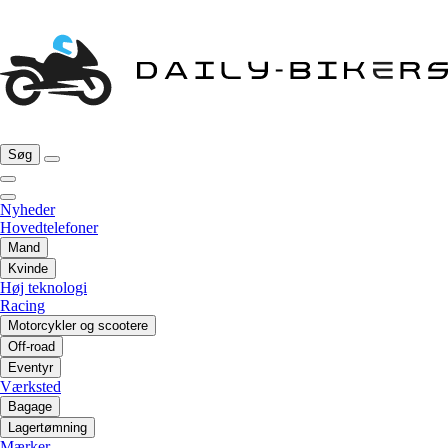
Søg
Nyheder
Hovedtelefoner
Mand
Kvinde
Høj teknologi
Racing
Motorcykler og scootere
Off-road
Eventyr
Værksted
Bagage
Lagertømning
Mærker