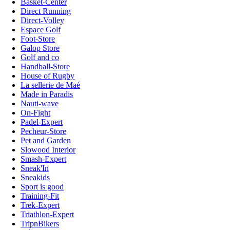
Basket-Center
Direct Running
Direct-Volley
Espace Golf
Foot-Store
Galop Store
Golf and co
Handball-Store
House of Rugby
La sellerie de Maé
Made in Paradis
Nauti-wave
On-Fight
Padel-Expert
Pecheur-Store
Pet and Garden
Slowood Interior
Smash-Expert
Sneak'In
Sneakids
Sport is good
Training-Fit
Trek-Expert
Triathlon-Expert
TripnBikers