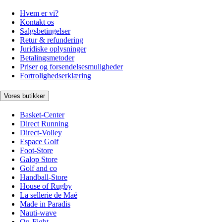
Hvem er vi?
Kontakt os
Salgsbetingelser
Retur & refundering
Juridiske oplysninger
Betalingsmetoder
Priser og forsendelsesmuligheder
Fortrolighedserklæring
Vores butikker
Basket-Center
Direct Running
Direct-Volley
Espace Golf
Foot-Store
Galop Store
Golf and co
Handball-Store
House of Rugby
La sellerie de Maé
Made in Paradis
Nauti-wave
On-Fight