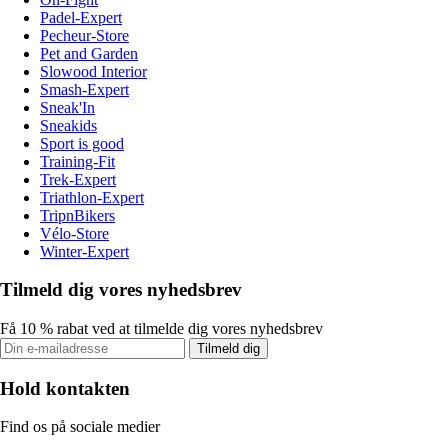
Padel-Expert
Pecheur-Store
Pet and Garden
Slowood Interior
Smash-Expert
Sneak'In
Sneakids
Sport is good
Training-Fit
Trek-Expert
Triathlon-Expert
TripnBikers
Vélo-Store
Winter-Expert
Tilmeld dig vores nyhedsbrev
Få 10 % rabat ved at tilmelde dig vores nyhedsbrev
Tilmeld dig
Hold kontakten
Find os på sociale medier