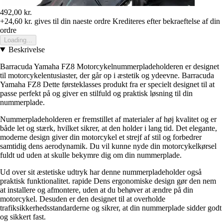
492,00 kr.
+24,60 kr.
gives til din naeste ordre
Krediteres efter bekraeftelse af din
ordre
Loading...
Beskrivelse
Barracuda Yamaha FZ8 Motorcykelnummerpladeholderen er designet
til motorcykelentusiaster, der går op i æstetik og ydeevne. Barracuda
Yamaha FZ8 Dette førsteklasses produkt fra er specielt designet til at
passe perfekt på og giver en stilfuld og praktisk løsning til din
nummerplade.
Nummerpladeholderen er fremstillet af materialer af høj kvalitet og er
både let og stærk, hvilket sikrer, at den holder i lang tid. Det elegante,
moderne design giver din motorcykel et strejf af stil og forbedrer
samtidig dens aerodynamik. Du vil kunne nyde din motorcykelkørsel
fuldt ud uden at skulle bekymre dig om din nummerplade.
Ud over sit æstetiske udtryk har denne nummerpladeholder også
praktisk funktionalitet. rapide Dens ergonomiske design gør den nem
at installere og afmontere, uden at du behøver at ændre på din
motorcykel. Desuden er den designet til at overholde
trafiksikkerhedsstandarderne og sikrer, at din nummerplade sidder godt
og sikkert fast.