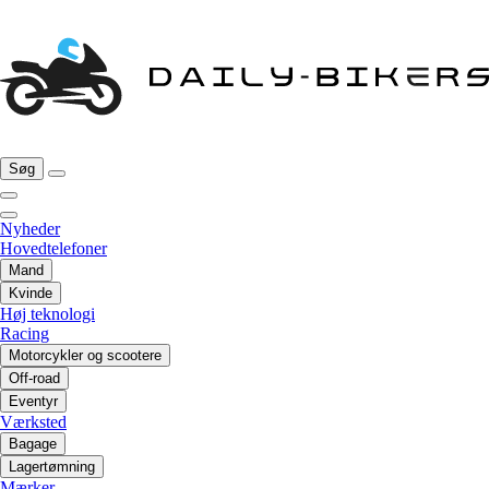
Søg
Nyheder
Hovedtelefoner
Mand
Kvinde
Høj teknologi
Racing
Motorcykler og scootere
Off-road
Eventyr
Værksted
Bagage
Lagertømning
Mærker