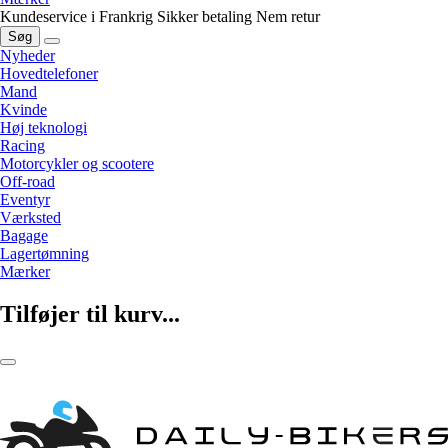
Kundeservice i Frankrig
Sikker betaling
Nem retur
Søg
Nyheder
Hovedtelefoner
Mand
Kvinde
Høj teknologi
Racing
Motorcykler og scootere
Off-road
Eventyr
Værksted
Bagage
Lagertømning
Mærker
Tilføjer til kurv...